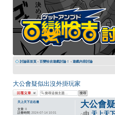
討論區首頁
‹
百變恰吉遊戲討論！
‹
遊戲內容討論
大公會疑似出沒外掛玩家
發表回覆
大公會
天上天下左右邊
文章:
8
由
天上天
註冊時間:
2024-07-14 10:01