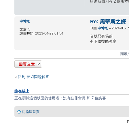
哈迪斯鐮刀有 2 個版本嗎
Re: 黑帝斯之鐮
申坤墘
由
申坤墘
» 2024-01-1
文章:
5
註冊時間:
2023-04-29 01:54
台版只有偽的
有下修技能強度
顯示文
發表回覆
回到 技術問題解答
誰在線上
正在瀏覽這個版面的使用者：沒有註冊會員 和 7 位訪客
討論區首頁