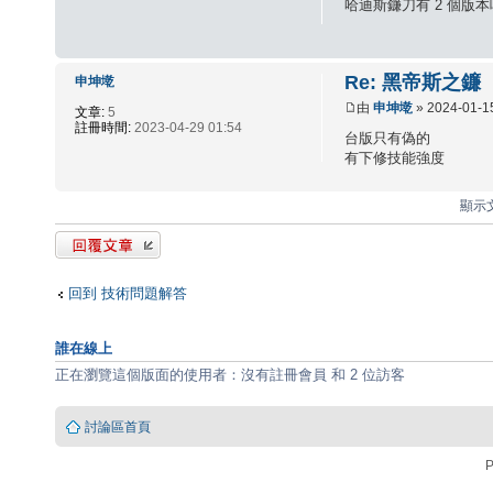
哈迪斯鐮刀有 2 個版本嗎
Re: 黑帝斯之鐮
申坤墘
由
申坤墘
» 2024-01-1
文章:
5
註冊時間:
2023-04-29 01:54
台版只有偽的
有下修技能強度
顯示文
發表回覆
回到 技術問題解答
誰在線上
正在瀏覽這個版面的使用者：沒有註冊會員 和 2 位訪客
討論區首頁