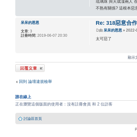
琉璃珠 與天成凜兩人 
不熟有關係? 這根本惡
Re: 318惡意合
呆呆的恩恩
由
呆呆的恩恩
» 2022-
文章:
3
註冊時間:
2019-06-07 20:30
太可惡了
顯示文
發表回覆
回到 論壇違規檢舉
誰在線上
正在瀏覽這個版面的使用者：沒有註冊會員 和 2 位訪客
討論區首頁