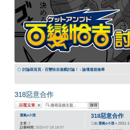
討論區首頁
‹
百變恰吉遊戲討論！
‹
論壇違規檢舉
318惡意合作
發表回覆
318惡意合作
運氣o小澄
文章:
2
由
運氣o小澄
» 2021-1
註冊時間:
2020-07-16 18:07