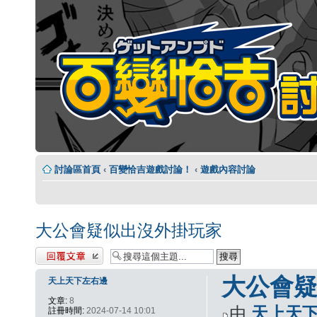
討論區首頁
‹
百變恰吉遊戲討論！
‹
遊戲內容討論
大公會疑似出沒外掛玩家
發表回覆
大公會
天上天下左右邊
文章:
8
由
天上天
註冊時間:
2024-07-14 10:01