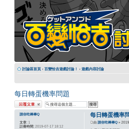
討論區首頁
‹
百變恰吉遊戲討論！
‹
遊戲內容討論
每日轉蛋機率問題
發表回覆
每日轉蛋機率
請你吃棒棒Q
文章:
1
由
請你吃棒棒Q
» 2019
註冊時間:
2019-07-17 18:12