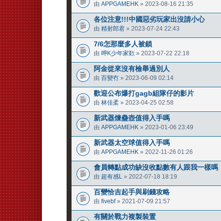
由
APPGAMEHK
» 2023-08-16 21:35
各位注意!!!中國惡劣玩家出沒請小心
由
精射郎君
» 2023-07-24 22:43
7/6怎那麼多人被鎖
由
呷K少年家欻
» 2023-07-22 22:18
阿金從來沒有檢舉過別人
由
百變冇
» 2023-06-09 02:14
歡迎公布爆打gagb組隊仔的影片
由
林佳柔
» 2023-04-25 02:58
新武器煉蠱壺值得入手嗎
由
APPGAMEHK
» 2023-01-06 23:49
新武器太空球值得入手嗎
由
APPGAMEHK
» 2022-11-26 01:26
會員轉點成功缺沒收點數有人跟我一樣嗎
由
超有感L
» 2022-07-18 18:19
百變恰吉起手與刷錢攻略
由
fivebf
» 2021-07-09 21:57
有關於戰力複製裝置