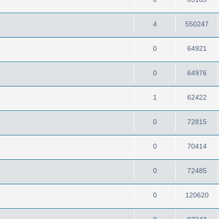
4
550247
0
64921
0
64976
1
62422
0
72815
0
70414
0
72485
0
120620