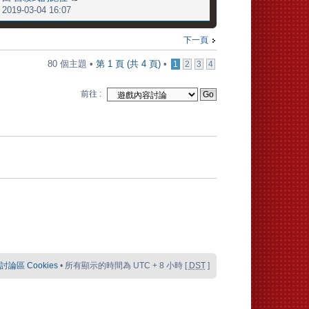
2019-03-04 16:07
下一頁
80 個主題 •
第
1
頁 (共
4
頁)
•
1
2
3
4
前往 :
論區 Cookies
• 所有顯示的時間為 UTC + 8 小時 [
DST
]