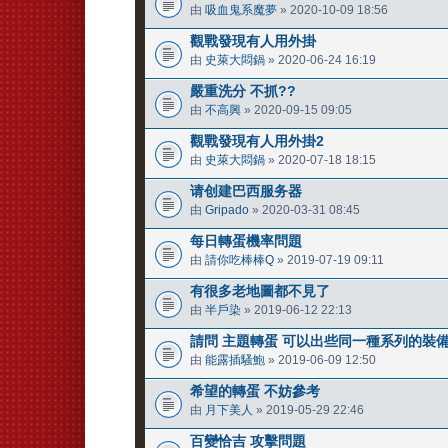
由
吸血鬼系魔夢
» 2020-10-09 18:56
觀戰發現有人用外掛
由
史萊大悶鍋
» 2020-06-24 16:19
嚴重洗分 不抓??
由
不高興
» 2020-09-15 09:05
觀戰發現有人用外掛2
由
史萊大悶鍋
» 2020-07-18 18:15
请创建巴西服务器
由
Gripado
» 2020-03-31 08:45
每日轉蛋機率問題
由
請你吃棒棒Q
» 2019-07-19 09:11
有很多老地圖都不見了
由
半戶染
» 2019-06-12 22:13
請問 主題轉蛋 可以出些同一種系列的裝備
由
能露插騷鮑
» 2019-06-09 12:50
希望的轉蛋 不妨參考
由
月下美人
» 2019-05-29 22:46
百變恰吉 攻擊問題