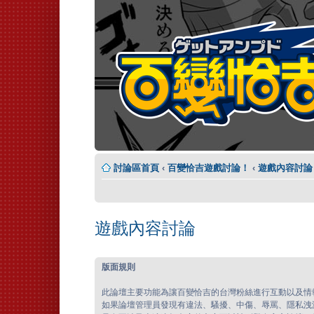
討論區首頁
‹
百變恰吉遊戲討論！
‹
遊戲內容討論
遊戲內容討論
版面規則
此論壇主要功能為讓百變恰吉的台灣粉絲進行互動以及情
如果論壇管理員發現有違法、騷擾、中傷、辱罵、隱私洩