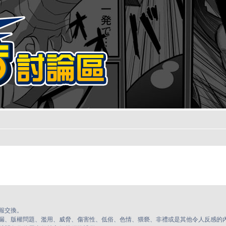
報交換。
漏、版權問題、濫用、威脅、傷害性、低俗、色情、猥褻、非禮或是其他令人反感的