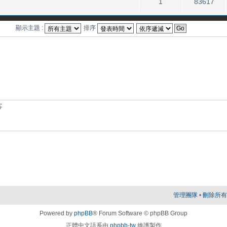
1
83617
顯示主題 :
排序
客
管理團隊
•
刪除所有討
Powered by
phpBB
® Forum Software © phpBB Group
正體中文語系由
phpbb-tw
維護製作