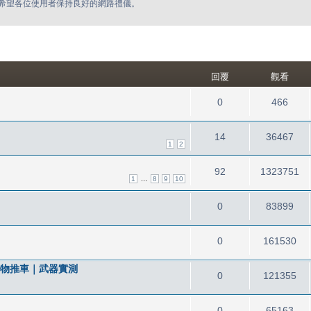
希望各位使用者保持良好的網路禮儀。
回覆
觀看
0
466
14
36467
1
2
92
1323751
...
1
8
9
10
0
83899
0
161530
 購物推車｜武器實測
0
121355
0
65163