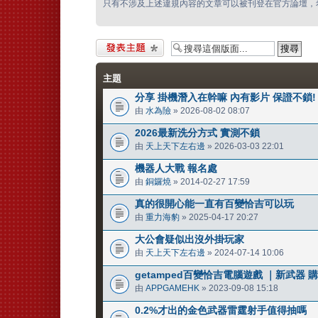
只有不涉及上述違規內容的文章可以被刊登在官方論壇，
發表新主題
主題
分享 掛機潛入在幹嘛 內有影片 保證不鎖!
由
水為險
» 2026-08-02 08:07
2026最新洗分方式 實測不鎖
由
天上天下左右邊
» 2026-03-03 22:01
機器人大戰 報名處
由
銅鑼燒
» 2014-02-27 17:59
真的很開心能一直有百變恰吉可以玩
由
重力海豹
» 2025-04-17 20:27
大公會疑似出沒外掛玩家
由
天上天下左右邊
» 2024-07-14 10:06
getamped百變恰吉電腦遊戲 ｜新武器
由
APPGAMEHK
» 2023-09-08 15:18
0.2%才出的金色武器雷霆射手值得抽嗎