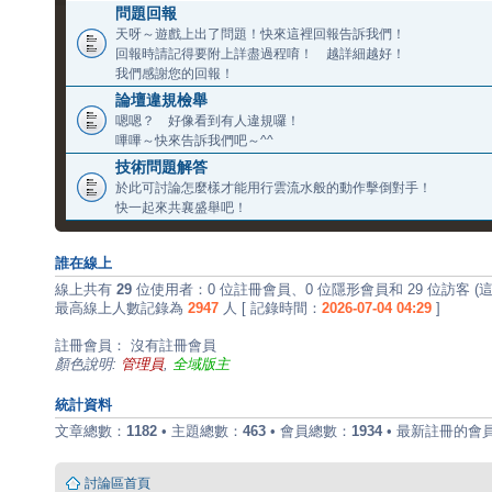
問題回報
天呀～遊戲上出了問題！快來這裡回報告訴我們！
回報時請記得要附上詳盡過程唷！ 越詳細越好！
我們感謝您的回報！
論壇違規檢舉
嗯嗯？ 好像看到有人違規囉！
嗶嗶～快來告訴我們吧～^^
技術問題解答
於此可討論怎麼樣才能用行雲流水般的動作擊倒對手！
快一起來共襄盛舉吧！
誰在線上
線上共有
29
位使用者：0 位註冊會員、0 位隱形會員和 29 位訪客 
最高線上人數記錄為
2947
人 [ 記錄時間：
2026-07-04 04:29
]
註冊會員： 沒有註冊會員
顏色說明:
管理員
,
全域版主
統計資料
文章總數：
1182
• 主題總數：
463
• 會員總數：
1934
• 最新註冊的會
討論區首頁