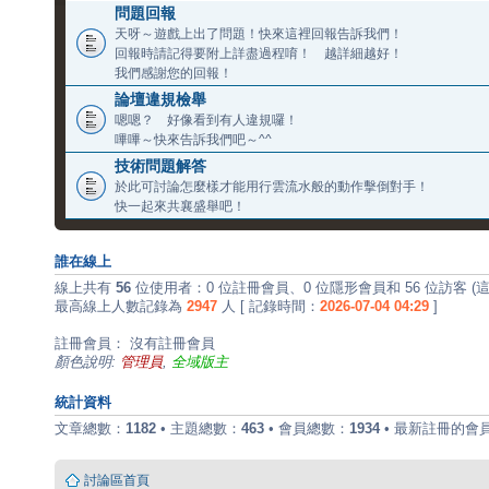
問題回報
天呀～遊戲上出了問題！快來這裡回報告訴我們！
回報時請記得要附上詳盡過程唷！ 越詳細越好！
我們感謝您的回報！
論壇違規檢舉
嗯嗯？ 好像看到有人違規囉！
嗶嗶～快來告訴我們吧～^^
技術問題解答
於此可討論怎麼樣才能用行雲流水般的動作擊倒對手！
快一起來共襄盛舉吧！
誰在線上
線上共有
56
位使用者：0 位註冊會員、0 位隱形會員和 56 位訪客 
最高線上人數記錄為
2947
人 [ 記錄時間：
2026-07-04 04:29
]
註冊會員： 沒有註冊會員
顏色說明:
管理員
,
全域版主
統計資料
文章總數：
1182
• 主題總數：
463
• 會員總數：
1934
• 最新註冊的會
討論區首頁