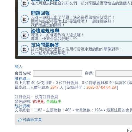
在此可跟志同道合的好友們一起分享關於百變恰吉的遊戲內
問題回報
天呀～遊戲上出了問題！快來這裡回報告訴我們！
回報時請記得要附上詳盡過程唷！ 越詳細越好！
我們感謝您的回報！
論壇違規檢舉
嗯嗯？ 好像看到有人違規囉！
嗶嗶～快來告訴我們吧～^^
技術問題解答
於此可討論怎麼樣才能用行雲流水般的動作擊倒對手！
快一起來共襄盛舉吧！
登入
會員名稱:
密碼:
誰在線上
線上共有
40
位使用者：0 位註冊會員、0 位隱形會員和 40 位訪客 
最高線上人數記錄為
2947
人 [ 記錄時間：
2026-07-04 04:29
]
註冊會員： 沒有註冊會員
顏色說明:
管理員
,
全域版主
統計資料
文章總數：
1182
• 主題總數：
463
• 會員總數：
1934
• 最新註冊的會
討論區首頁
Po