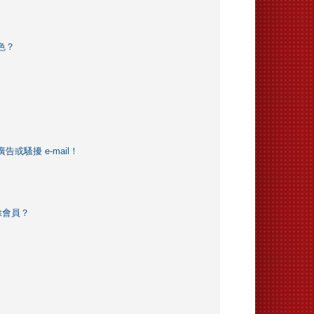
色？
騷擾 e-mail！
除會員？