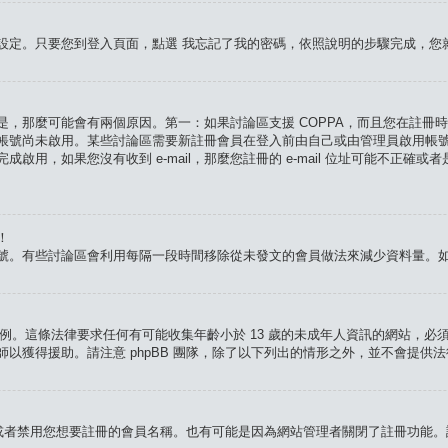
設定。只要您到登入頁面，點選
我忘記了我的密碼
，依照說明的步驟完成，您
，那麼可能會有兩個原因。第一：如果討論區支援 COPPA，而且您在註冊時指
帳號尚未啟用。某些討論區需要新註冊會員在登入前由自己或由管理員啟用帳
成啟用，如果您沒有收到 e-mail，那麼您註冊的 e-mail 位址可能不正確或者
！
號。有些討論區會利用每隔一段時間移除從未發文的會員做法來減少資料量。
保護條例。這條法律要求任何有可能收集年齡小於 13 歲的未成年人資訊的網站
以獲得援助。請注意 phpBB 團隊，除了以下列出的情形之外，並不會提供
址或者禁用您想要註冊的會員名稱。也有可能是因為網站管理者關閉了註冊功能