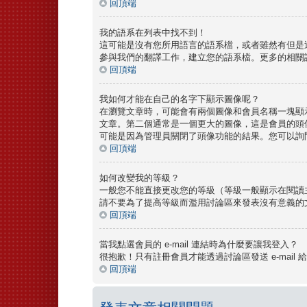
回頂端
我的語系在列表中找不到！
這可能是沒有您所用語言的語系檔，或者雖然有但是
參與我們的翻譯工作，建立您的語系檔。更多的相關訊
回頂端
我如何才能在自己的名字下顯示圖像呢？
在瀏覽文章時，可能會有兩個圖像和會員名稱一塊顯
文章。第二個通常是一個更大的圖像，這是會員的頭
可能是因為管理員關閉了頭像功能的結果。您可以詢
回頂端
如何改變我的等級？
一般您不能直接更改您的等級（等級一般顯示在閱讀
請不要為了提高等級而濫用討論區來發表沒有意義的
回頂端
當我點選會員的 e-mail 連結時為什麼要讓我登入？
很抱歉！只有註冊會員才能透過討論區發送 e-mail 
回頂端