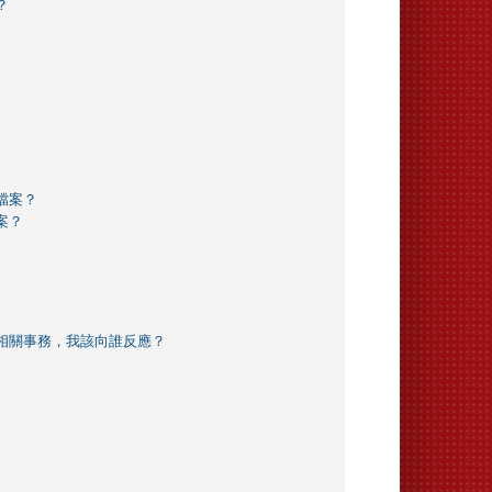
？
檔案？
案？
相關事務，我該向誰反應？