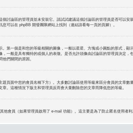
這個討論區的管理員並未安裝它。請試試建議這個討論區的管理員是否可以安
息可以在 phpBB 開發團隊網站上找到（連結請看每一頁的頁腳）。
示。第一個是和您的等級相關的圖像，一般以星星、方塊或小圓點的形式，顯
像，一般是具有獨特的或個人的表徵。是否允許頭像由討論區的管理員決定，
問他們關閉的原因。
主題頁面中您的會員名稱下方）。大多數討論區使用等級來區分會員的文章數
文章。這種情況下版主和管理員反而會大量刪除您的文章而降低您的等級。
給其他會員（如果管理員啟用了 e-mail 功能）。這主要是為了防止匿名使用者利用 